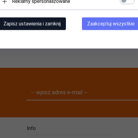
Reklamy spersonalizowane
21,
59
PLN
179,
99
PLN
Zapisz ustawienia i zamknij
Zaakceptuj wszystkie
-- wpisz adres e-mail --
Info