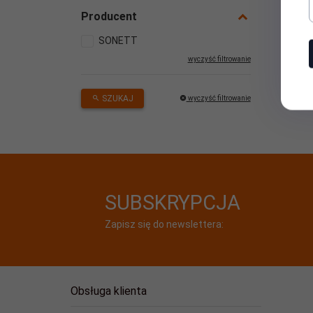
Producent
SONETT
wyczyść filtrowanie
SZUKAJ
wyczyść filtrowanie
SUBSKRYPCJA
Zapisz się do newslettera:
Obsługa klienta