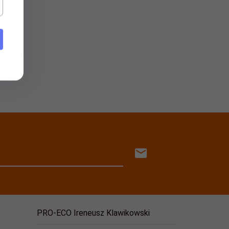
PRO-ECO Ireneusz Klawikowski