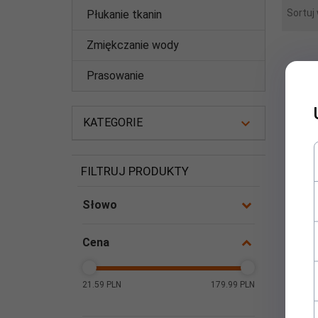
Sortuj
Płukanie tkanin
Zmiękczanie wody
Prasowanie
KATEGORIE
FILTRUJ PRODUKTY
Słowo
Cena
21.59 PLN
179.99 PLN
Sonet