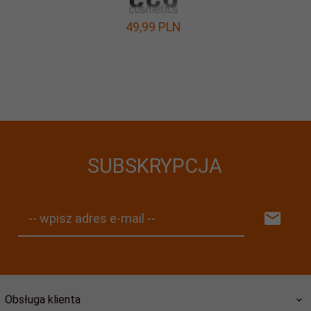
49,
99
PLN
SUBSKRYPCJA
-- wpisz adres e-mail --
Obsługa klienta