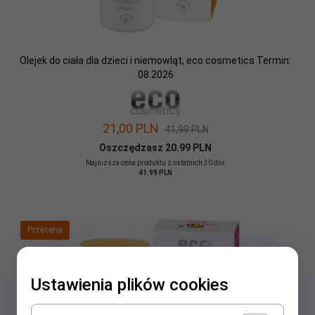
Olejek do ciała dla dzieci i niemowląt, eco cosmetics Termin:
08.2026
21,
00
PLN
41,99 PLN
Oszczędzasz 20.99 PLN
Najniższa cena produktu z ostatnich 30 dni:
41.99 PLN
Przecena
Ustawienia plików cookies