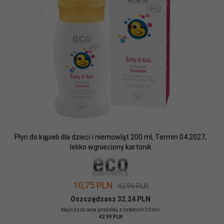
Płyn do kąpieli dla dzieci i niemowląt 200 ml, Termin 04.2027,
lekko wgnieciony kartonik
10,
75
PLN
42,99 PLN
Oszczędzasz 32.24 PLN
Najniższa cena produktu z ostatnich 30 dni:
42.99 PLN