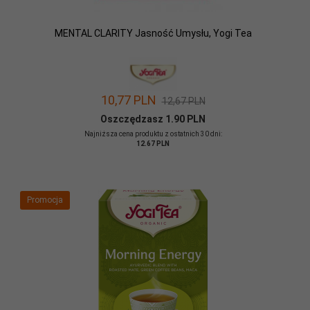
MENTAL CLARITY Jasność Umysłu, Yogi Tea
10,
77
PLN
12,67 PLN
Oszczędzasz 1.90 PLN
Najniższa cena produktu z ostatnich 30 dni:
12.67 PLN
Promocja