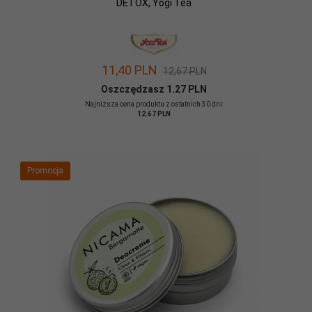
DETOX, Yogi Tea
11,
40
PLN
12,67 PLN
Oszczędzasz 1.27 PLN
Najniższa cena produktu z ostatnich 30 dni:
12.67 PLN
Promocja