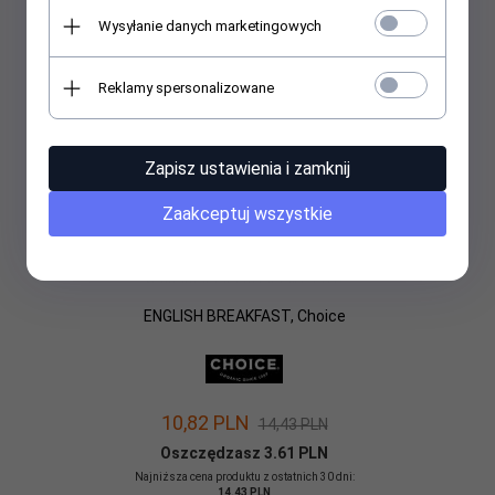
Wysyłanie danych marketingowych
Reklamy spersonalizowane
Zapisz ustawienia i zamknij
Zaakceptuj wszystkie
ENGLISH BREAKFAST, Choice
10,
82
PLN
14,43 PLN
Oszczędzasz 3.61 PLN
Najniższa cena produktu z ostatnich 30 dni:
14.43 PLN