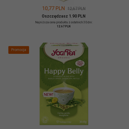
10,
77
PLN
12,67 PLN
Oszczędzasz 1.90 PLN
Najniższa cena produktu z ostatnich 30 dni:
12.67 PLN
Promocja