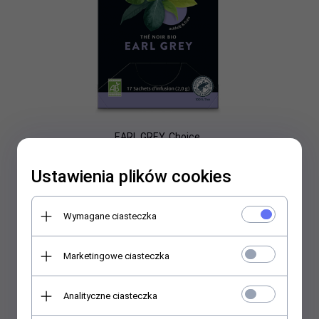
EARL GREY, Choice
Ustawienia plików cookies
10,
82
PLN
14,43 PLN
Wymagane ciasteczka
Oszczędzasz 3.61 PLN
Najniższa cena produktu z ostatnich 30 dni:
12.99 PLN
Marketingowe ciasteczka
Analityczne ciasteczka
Przecena