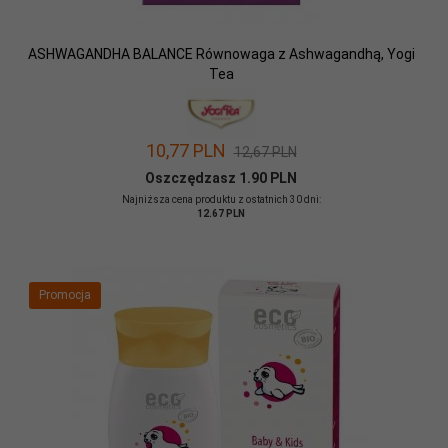
ASHWAGANDHA BALANCE Równowaga z Ashwagandhą, Yogi
Tea
10,
77
PLN
12,67 PLN
Oszczędzasz 1.90 PLN
Najniższa cena produktu z ostatnich 30 dni:
12.67 PLN
Promocja