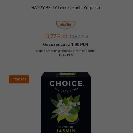
HAPPY BELLY Lekki brzuch, Yogi Tea
10,
77
PLN
12,67 PLN
Oszczędzasz 1.90 PLN
Najniższa cena produktu z ostatnich 30 dni:
12.67 PLN
Przecena