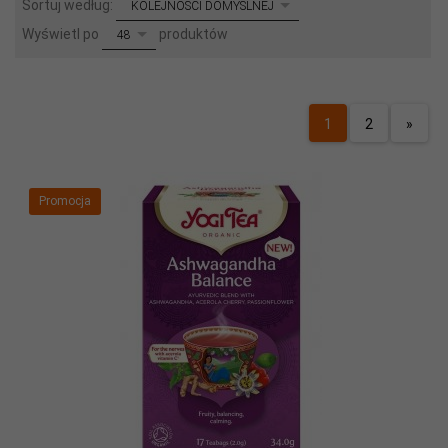
sort
Sortuj według:
KOLEJNOŚCI DOMYŚLNEJ
pop
Wyświetl po
produktów
48
1
2
»
Promocja