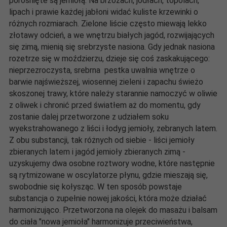
porośnięte są jemiołą. Na brzozach, jodłach, topolach,
lipach i prawie każdej jabłoni widać kuliste krzewinki o
różnych rozmiarach. Zielone liście często miewają lekko
złotawy odcień, a we wnętrzu białych jagód, rozwijających
się zimą, mienią się srebrzyste nasiona. Gdy jednak nasiona
rozetrze się w moździerzu, dzieje się coś zaskakującego:
nieprzezroczysta, srebrna pestka uwalnia wnętrze o
barwie najświeższej, wiosennej zieleni i zapachu świeżo
skoszonej trawy, które należy starannie namoczyć w oliwie
z oliwek i chronić przed światłem aż do momentu, gdy
zostanie dalej przetworzone z udziałem soku
wyekstrahowanego z liści i łodyg jemioły, zebranych latem.
Z obu substancji, tak różnych od siebie - liści jemioły
zbieranych latem i jagód jemioły zbieranych zimą -
uzyskujemy dwa osobne roztwory wodne, które następnie
są rytmizowane w oscylatorze płynu, gdzie mieszają się,
swobodnie się kołysząc. W ten sposób powstaje
substancja o zupełnie nowej jakości, która może działać
harmonizująco. Przetworzona na olejek do masażu i balsam
do ciała "nowa jemioła" harmonizuje przeciwieństwa,