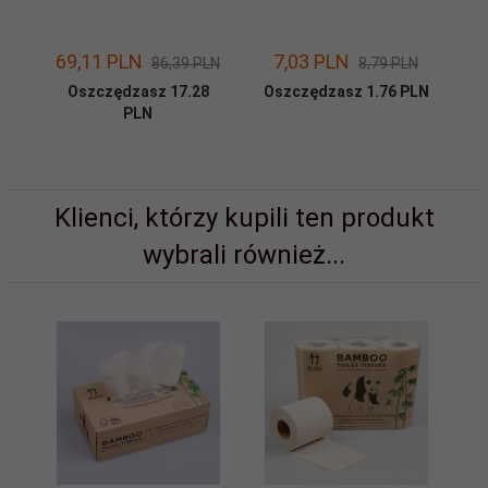
69,
11
PLN
7,
03
PLN
4
86,39 PLN
8,79 PLN
Oszczędzasz 17.28
Oszczędzasz 1.76 PLN
Os
PLN
Klienci, którzy kupili ten produkt
wybrali również...