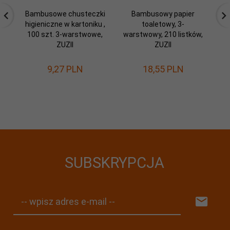
Bambusowe chusteczki
Bambusowy papier
S
higieniczne w kartoniku ,
toaletowy, 3-
100 szt. 3-warstwowe,
warstwowy, 210 listków,
ZUZII
ZUZII
e
9,
27
PLN
18,
55
PLN
5
Os
SUBSKRYPCJA
-- wpisz adres e-mail --