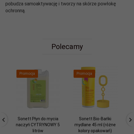
pobudza samoaktywację i tworzy na skórze powłokę
ochronną.
Polecamy
Promocja
Promocja
Sonett Płyn do mycia
Sonett Bio-Bańki
S
naczyń CYTRYNOWY 5
mydlane 45 ml (różne
S
litrów
kolory opakowań)