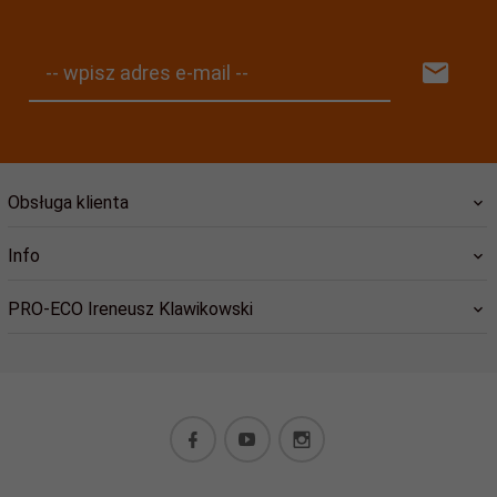
-- wpisz adres e-mail --
Obsługa klienta
Info
PRO-ECO Ireneusz Klawikowski
pro@ekologiczny.pl