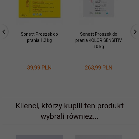
Sonett Proszek do
Sonett Proszek do
prania 1,2 kg
prania KOLOR SENSITIV
pr
10 kg
39,
99
PLN
263,
99
PLN
Klienci, którzy kupili ten produkt
wybrali również...