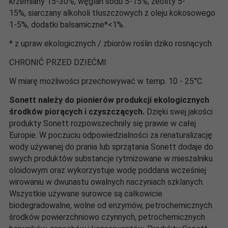
krzemiany 15-30%, węglan sodu 5-15%, zeolity 5-
15%, siarczany alkoholi tłuszczowych z oleju kokosowego
1-5%, dodatki balsamiczne*<1%.
* z upraw ekologicznych / zbiorów roślin dziko rosnących
CHRONIĆ PRZED DZIEĆMI
W miarę możliwości przechowywać w temp. 10 - 25°C.
Sonett należy do pionierów produkcji ekologicznych
środków piorących i czyszczących.
Dzięki swej jakości
produkty Sonett rozpowszechniły się prawie w całej
Europie. W poczuciu odpowiedzialności za renaturalizację
wody używanej do prania lub sprzątania Sonett dodaje do
swych produktów substancje rytmizowane w mieszalniku
oloidowym oraz wykorzystuje wodę poddana wcześniej
wirowaniu w dwunastu owalnych naczyniach szklanych.
Wszystkie używane surowce są całkowicie
biodegradowalne, wolne od enzymów, petrochemicznych
środków powierzchniowo czynnych, petrochemicznych