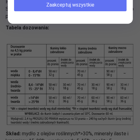
Przy wodzie twardej odmierzoną przy pomocy miarki
Zaakceptuj wszystkie
Sonett ilość Środka do zmiękczania wody Sonett wsyp do
przegródki na proszek w szufladce.
Tabela dozowania:
Skład:
mydło z olejów roślinnych*>30%, minerały ilaste i