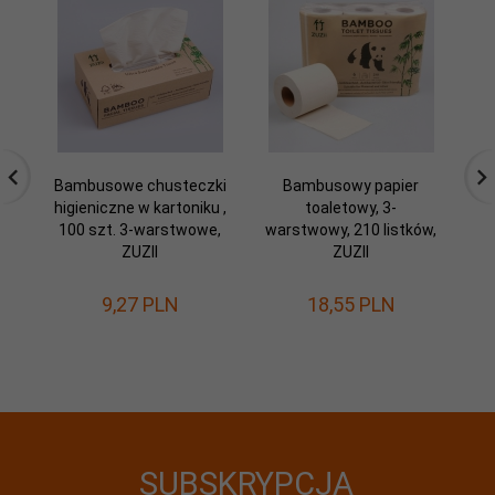
Bambusowe chusteczki
Bambusowy papier
S
higieniczne w kartoniku ,
toaletowy, 3-
100 szt. 3-warstwowe,
warstwowy, 210 listków,
ZUZII
ZUZII
e
9,
27
PLN
18,
55
PLN
5
Os
SUBSKRYPCJA