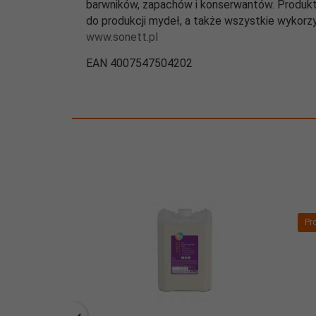
barwników, zapachów i konserwantów. Produkt
do produkcji mydeł, a także wszystkie wykorz
www.sonett.pl
EAN 4007547504202
Pr