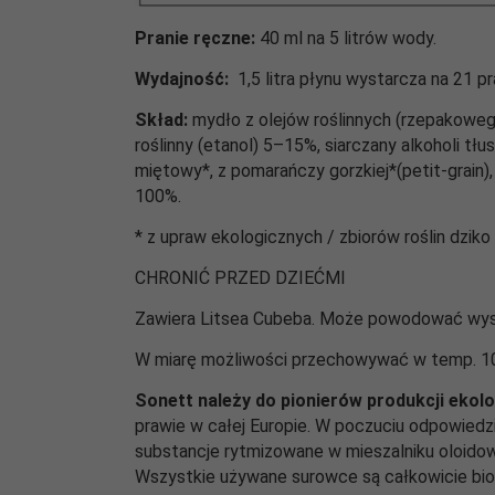
Pranie ręczne:
40 ml na 5 litrów wody.
Wydajność:
1,5 litra płynu wystarcza na 21 p
Skład:
mydło z olejów roślinnych (rzepakowe
roślinny (etanol) 5–15%, siarczany alkoholi t
miętowy*, z pomarańczy gorzkiej*(petit-grain
100%.
* z upraw ekologicznych / zbiorów roślin dzi
CHRONIĆ PRZED DZIEĆMI
Zawiera Litsea Cubeba. Może powodować wystę
W miarę możliwości przechowywać w temp. 10
Sonett należy do pionierów produkcji ekol
prawie w całej Europie. W poczuciu odpowiedz
substancje rytmizowane w mieszalniku oloido
Wszystkie używane surowce są całkowicie bi