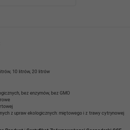
R
trów, 10 litrów, 20 litrów
ologicznych, bez enzymów, bez GMO
lorowe
rtowej
znych z upraw ekologicznych: miętowego i z trawy cytrynowej