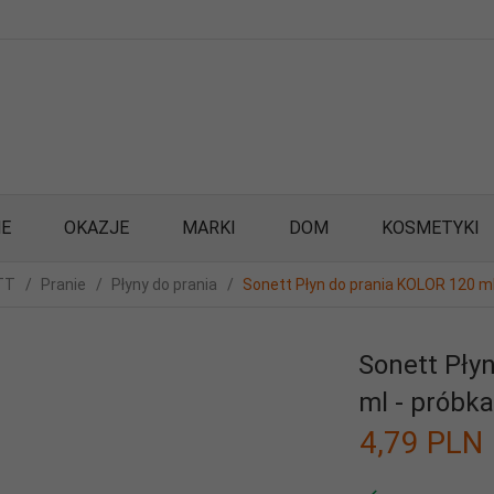
E
OKAZJE
MARKI
DOM
KOSMETYKI
TT
Pranie
Płyny do prania
Sonett Płyn do prania KOLOR 120 ml
Sonett Pły
ml - próbk
4,
79
PLN