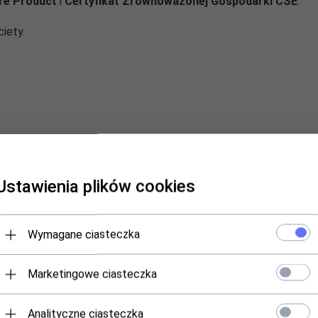
re Product
i
Certyfikat Zrównoważonej Gospodarki CSE
.
iety.
tytuł Eko-Laur Konsumenta 2009.
Ustawienia plików cookies
tody zmydlania, wykorzystywanie olejów i olejków eterycznyc
tego produktu.
Wymagane ciasteczka
 mydła nie zachodzi potrzeba dodawania środka zmiękczającego 
Marketingowe ciasteczka
nopi, mikrofibry takich jak polar, Softshell, Goretex, a także tk
Analityczne ciasteczka