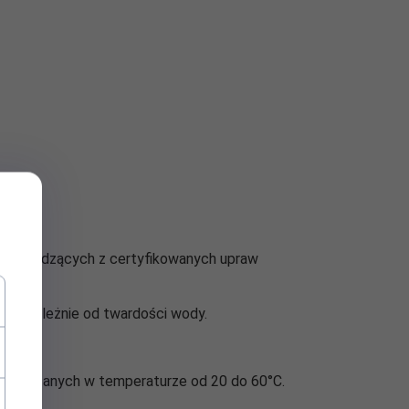
h pochodzących z certyfikowanych upraw
– niezależnie od twardości wody.
anin mieszanych w temperaturze od 20 do 60°C.