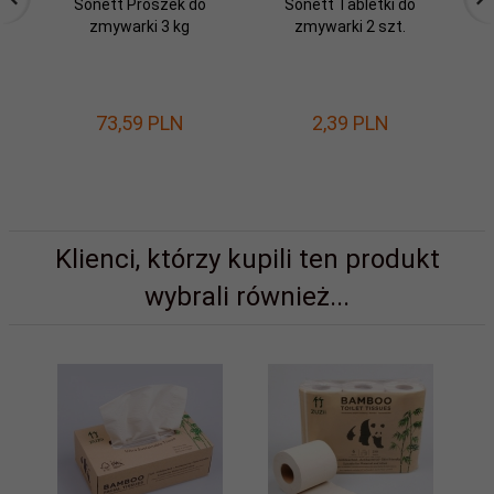
Sonett Proszek do
Sonett Tabletki do
zmywarki 3 kg
zmywarki 2 szt.
73,
59
PLN
2,
39
PLN
Klienci, którzy kupili ten produkt
wybrali również...