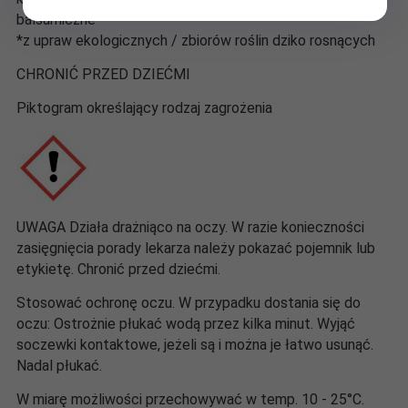
balsamiczne*
*z upraw ekologicznych / zbiorów roślin dziko rosnących
CHRONIĆ PRZED DZIEĆMI
Piktogram określający rodzaj zagrożenia
UWAGA Działa drażniąco na oczy. W razie konieczności
zasięgnięcia porady lekarza należy pokazać pojemnik lub
etykietę.
Chronić przed dziećmi.
Stosować ochronę oczu. W przypadku dostania się do
oczu: Ostrożnie płukać wodą przez kilka minut. Wyjąć
soczewki kontaktowe, jeżeli są i można je łatwo usunąć.
Nadal płukać.
W miarę możliwości przechowywać w temp. 10 - 25°C.