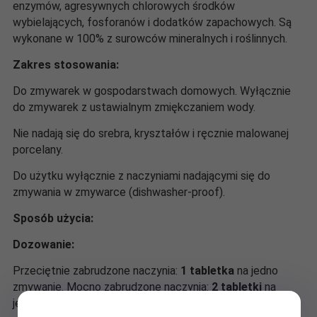
enzymów, agresywnych chlorowych środków
wybielających, fosforanów i dodatków zapachowych. Są
wykonane w 100% z surowców mineralnych i roślinnych.
Zakres stosowania:
Do zmywarek w gospodarstwach domowych. Wyłącznie
do zmywarek z ustawialnym zmiękczaniem wody.
Nie nadają się do srebra, kryształów i ręcznie malowanej
porcelany.
Do użytku wyłącznie z naczyniami nadającymi się do
zmywania w zmywarce (dishwasher-proof).
Sposób użycia:
Dozowanie:
Przeciętnie zabrudzone naczynia:
1 tabletka
na jedno
zmywanie. Mocno zabrudzone naczynia:
2 tabletki
na
jedno zmywanie.