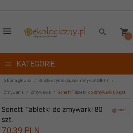
0
KATEGORIE
Strona główna
Środki czystości, kosmetyki SONETT
Zmywanie
Zmywarka
Sonett Tabletki do zmywarki 80 szt.
Sonett Tabletki do zmywarki 80
szt.
70,
39
PLN