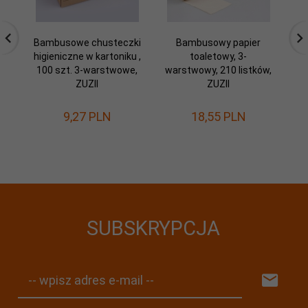
Bambusowe chusteczki
Bambusowy papier
S
higieniczne w kartoniku ,
toaletowy, 3-
100 szt. 3-warstwowe,
warstwowy, 210 listków,
ZUZII
ZUZII
e
9,
27
PLN
18,
55
PLN
5
Os
SUBSKRYPCJA
-- wpisz adres e-mail --