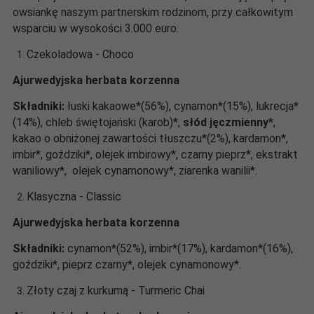
owsiankę naszym partnerskim rodzinom, przy całkowitym
wsparciu w wysokości 3.000 euro.
Czekoladowa - Choco
Ajurwedyjska herbata korzenna
Składniki:
łuski kakaowe*(56%), cynamon*(15%), lukrecja*
(14%), chleb świętojański (karob)*,
słód jęczmienny
*,
kakao o obniżonej zawartości tłuszczu*(2%), kardamon*,
imbir*, goździki*, olejek imbirowy*, czarny pieprz*, ekstrakt
waniliowy*, olejek cynamonowy*, ziarenka wanilii*.
Klasyczna - Classic
Ajurwedyjska herbata korzenna
Składniki:
cynamon*(52%), imbir*(17%), kardamon*(16%),
goździki*, pieprz czarny*, olejek cynamonowy*.
Złoty czaj z kurkumą - Turmeric Chai