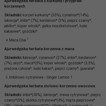
Ajurwedyjska herbata z kurkumy i przypraw
korzennych
Składniki:
korzeń kurkumy* (55%), cynamon*(14%),
lukrecja*, imbir* (7%), kardamon* (3%), pieprz czarny*,
jabłko*, koper włoski*, gałka muszkatołowa*, łuski
kakaowe*, goździki*.
1
Maca Chai
Ajurwedyjska herbata korzenna z maca
Składniki: l
ukrecja*, cynamon* (27%), imbir*, kardamon*
(7%), anyż*, maca*(5%), koper włoski*, goździki* (3,5%),
prażona cykoria*, łuski kakao*, pieprz czarny*, guarana*.
Imbirowo-cytrynowa - Ginger Lemon 1
Ajurwedyjska herbata ziołowo-korzenno-owocowa
Składniki:
imbir*(43%), lukrecja*, trawa cytrynowa*, pieprz
czarny*(5%), skórka cytrynowa*(4%), mięta pieprzowa*
(4%), olejek cytrynowy*(3%), hibiskus*, suszony sok z