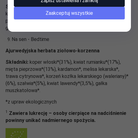
Zapisz ustawienia i zamknij
Składniki:
kardamon*(17%), koper włoski*(17%),
Zaakceptuj wszystkie
kolendra*,
słód jęczmienny
*, lukrecja*(13%), mięta
pieprzowa*(9%), imbir*(6%), cynamon*, czarny pieprz*,
goździki*.
Na sen - Bedtime
Ajurwedyjska herbata ziołowo-korzenna
Składniki:
koper włoski*(31%), kwiat rumianku*(17%),
mięta pieprzowa*(13%), kardamon*, melisa lekarska*,
trawa cytrynowa*, korzeń kozłka lekarskiego (waleriany)*
(6%), szałwia*(5%), kwiat lawendy*(3,5%), gałka
muszkatołowa*.
*z upraw ekologicznych
1
Zawiera lukrecję – osoby cierpiące na nadciśnienie
powinny unikać nadmiernego spożycia.