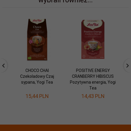
wybrali również...
CHOCO CHAI
POSITIVE ENERGY
Czekoladowy Czaj
CRANBERRY HIBISCUS
W
sypana, Yogi Tea
Pozytywna energia, Yogi
Tea
15,
44
PLN
14,
43
PLN