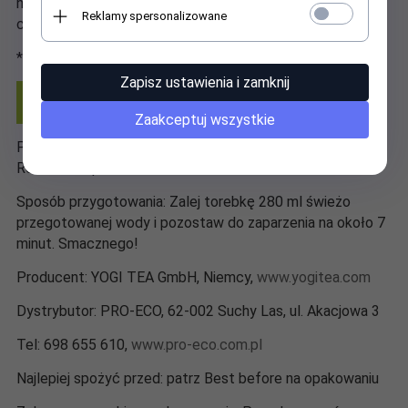
herbata*(20%), imbir*(9%), kardamon*(8%), goździki*,
Reklamy spersonalizowane
czarny pieprz*, olejek cynamonowy*.
*z upraw ekologicznych
Zapisz ustawienia i zamknij
Zaakceptuj wszystkie
PL-EKO-04
Rolnictwo spoza UE
Sposób przygotowania: Zalej torebkę 280 ml świeżo
przegotowanej wody i pozostaw do zaparzenia na około 7
minut. Smacznego!
Producent: YOGI TEA GmbH, Niemcy,
www.yogitea.com
Dystrybutor: PRO-ECO, 62-002 Suchy Las, ul. Akacjowa 3
Tel: 698 655 610,
www.pro-eco.com.pl
Najlepiej spożyć przed: patrz Best before na opakowaniu