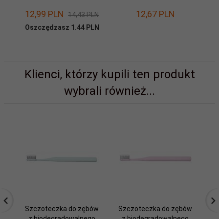
12,
99
PLN
12,
67
PLN
14,43 PLN
Oszczędzasz 1.44 PLN
Klienci, którzy kupili ten produkt
wybrali również...
Szczoteczka do zębów
Szczoteczka do zębów
CL
z biodegradowalnego
z biodegradowalnego
C