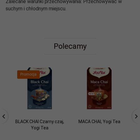
Zalecane warunki przechowywania: Przechowywać w
suchym i chłodnym miejscu.
Polecamy
Promocja
BLACK CHAI Czarny czaj,
MACA CHAI, Yogi Tea
SW
Yogi Tea