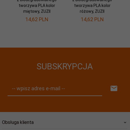
tworzywa PLA kolor
tworzywa PLA kolor
miętowy, ZUZII
różowy, ZUZII
14,
62
PLN
14,
62
PLN
SUBSKRYPCJA
-- wpisz adres e-mail --
Obsługa klienta