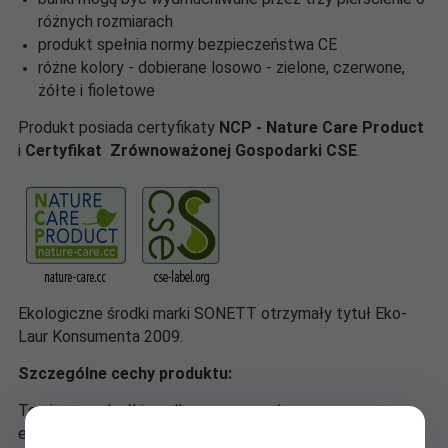
różnych rozmiarach
produkt spełnia normy bezpieczeństwa CE
różne kolory - dobierane losowo - zielone, czerwone,
żółte i fioletowe
Produkt posiada certyfikaty
NCP - Nature Care Product
i
Certyfikat Zrównoważonej Gospodarki CSE
.
Ekologiczne środki marki SONETT otrzymały tytuł Eko-
Laur Konsumenta 2009.
Szczególne cechy produktu:
To pierwsze bańki mydlane z surowców z upraw
ekologicznych, z naturalnym szelakiem dla pięknych,