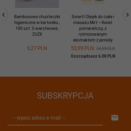
Bambusowe chusteczki
Sonett Olejek do ciała i
Ba
higieniczne w kartoniku ,
masażu Mirt – Kwiat
100 szt. 3-warstwowe,
pomarańczy, z
ZUZII
rytmizowanym
ekstraktem z jemioły
9,
27
PLN
53,
99
PLN
59,99 PLN
Oszczędzasz 6.00 PLN
SUBSKRYPCJA
-- wpisz adres e-mail --