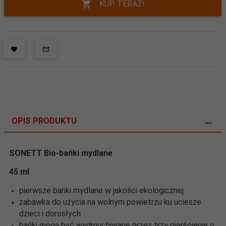
KUP TERAZ!
OPIS PRODUKTU
SONETT Bio-bańki mydlane
45 ml
pierwsze bańki mydlane w jakości ekologicznej
zabawka do użycia na wolnym powietrzu ku uciesze
dzieci i dorosłych
bańki mogą być wydmuchiwane przez trzy pierścienie o