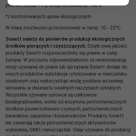
polimer, szelak <1%, woda wirowana do 100%
*z kontrolowanych upraw ekologicznych
W miarę możliwości przechowywać w temp. 10 - 25°C.
Sonett należy do pionierów produkcji ekologicznych
środków piorących i czyszczących.
Dzięki swej jakości
produkty Sonett rozpowszechniły się prawie w całej
Europie. W poczuciu odpowiedzialności za renaturalizację
wody używanej do prania lub sprzątania Sonett dodaje do
swych produktów substancje rytmizowane w mieszalniku
oloidowym oraz wykorzystuje wodę poddana wcześniej
wirowaniu w dwunastu owalnych naczyniach szklanych.
Wszystkie używane surowce są całkowicie
biodegradowalne, wolne od enzymów, petrochemicznych
środków powierzchniowo czynnych, petrochemicznych
barwników, zapachów i konserwantów. Produkty Sonett
nie zawierają także petrochemicznych aktywatorów
wybielania, GMO i nanocząstek. Oleje używane do produkcji