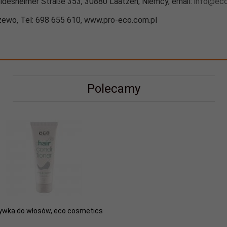
ldesheimer Straße 353, 30880 Laatzen, Niemcy, email:
info@eco
ewo, Tel: 698 655 610, www.pro-eco.com.pl
Polecamy
wka do włosów, eco cosmetics