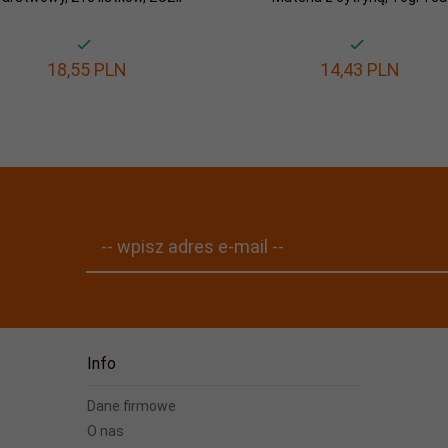
18,
55
PLN
14,
43
PLN
-- wpisz adres e-mail --
Info
Dane firmowe
O nas