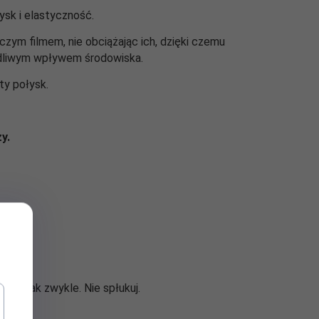
sk i elastyczność.
zym filmem, nie obciążając ich, dzięki czemu
odliwym wpływem środowiska.
ty połysk.
y.
izuj jak zwykle. Nie spłukuj.