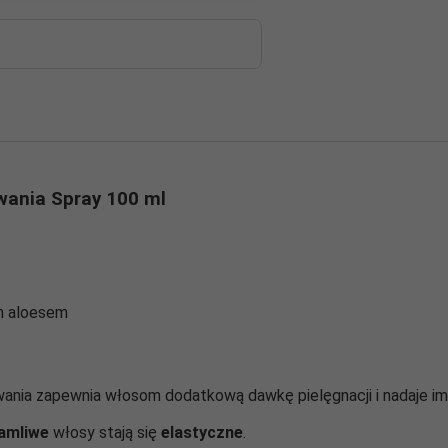
ukiwania-spray-1784
wania Spray 100 ml
ym aloesem
ania zapewnia włosom dodatkową dawkę pielęgnacji i nadaje i
amliwe
włosy stają się
elastyczne
.