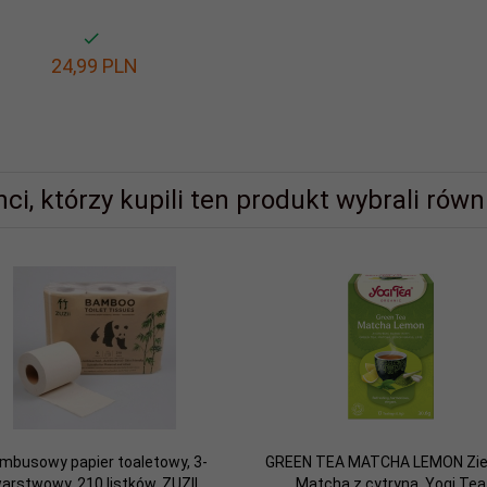
24,
99
PLN
nci, którzy kupili ten produkt wybrali równi
mbusowy papier toaletowy, 3-
GREEN TEA MATCHA LEMON Zie
arstwowy, 210 listków, ZUZII
Matcha z cytryną, Yogi Tea