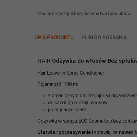
Zasoby dotyczące bezpieczeństwa i produktów
OPIS PRODUKTU
PLIKI DO POBRANIA
1732890781-eco-odzywka-do-wlosow-bez-sl
HAIR
Odżywka do włosów Bez spłuki
Hair Leave-in Spray Conditioner
Pojemność: 100 ml
z organicznym olejem jojoba i organiczn
do każdego rodzaju włosów
pielęgnacja i blask
Odżywka w sprayu ECO Cosmetics bez spłukiw
Ułatwia rozczesywanie
i sprawia, że ​​
nawet ł