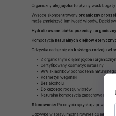
Organiczny
olej jojoba
to płynny wosk bogaty 
Wysoce skoncentrowany
organiczny proszek
może zmniejszyć łamliwość włosów. Dzięki s
Hydrolizowane białko pszenicy
i
organiczny
Kompozycja
naturalnych olejków eteryczny
Odżywka nadaje się
do każdego rodzaju wł
Z organicznym olejem jojoba i organiczn
Certyfikowany kosmetyk naturalny
99% składników pochodzenia naturalneg
Kosmetyk wegański
Bez alkoholu
Do każdego rodzaju włosów
Naturalna kompozycja zapachowa nadaje 
Stosowanie:
Po umyciu spryskaj z pewnej odleg
Odżywkę w sprayu można również co jakiś czas