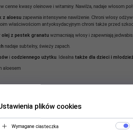
w cenne kwasy oleinowe i witaminy. Nawilża, nadaje włosom poły
 z aloesu
zapewnia intensywne nawilżenie. Chroni włosy odżywc
woim właściwościom antyoksydacyjnym chroni także przed szk
 olej z pestek granatu
wzmacniają włosy i zapewniają jedwabis
ch
nadaje subtelny, świeży zapach.
osów
i
codziennego użytku
. Idealna
także dla dzieci i młodzież
ym aloesem
o
Ustawienia plików cookies
subtelny, świeży zapach
łości (20-30 cm) osuszone ręcznikiem włosy, przeczesz je i styl
Wymagane ciasteczka
 stosować na suche włosy, które straciły połysk.