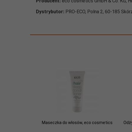
Producent:
eco cosmetics GmbH & Co. KG, Hi
Dystrybutor:
PRO-ECO, Polna 2, 60-185 Skórz
Maseczka do włosów, eco cosmetics
Odży