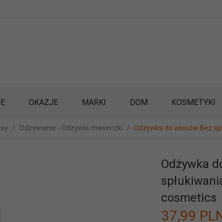
E
OKAZJE
MARKI
DOM
KOSMETYKI
osy
Odżywianie - Odżywki, maseczki
Odżywka do włosów Bez spł
Odżywka d
spłukiwania
cosmetics
37,
99
PL