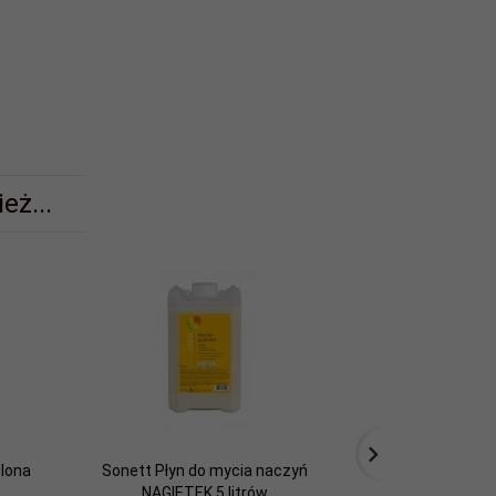
eż...
lona
Sonett Płyn do mycia naczyń
Sonett Płyn 
NAGIETEK 5 litrów
CYTRYN