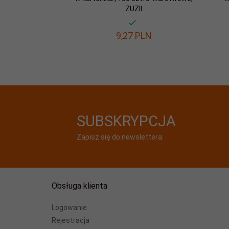
ZUZII
9,
27
PLN
SUBSKRYPCJA
Zapisz się do newslettera:
Obsługa klienta
Logowanie
Rejestracja