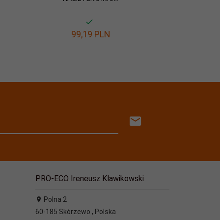
99,
19
PLN
19,
PRO-ECO Ireneusz Klawikowski
Polna 2
60-185
Skórzewo
,
Polska