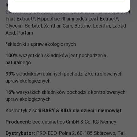
Ingredients INCI:
Aqua, Coco Glucoside, Sodium Cocoyl
Glutamate & Disodium Cocoyl Glutamate, Punica Granatum
Fruit Extract*, Hippophae Rhamnoides Leaf Extract*,
Glycerin, Sorbitol, Xanthan Gum, Betaine, Lecithin, Lactid
Acid, Parfum
*składniki z upraw ekologicznych
100%
wszystkich składników jest pochodzenia
naturalnego
99%
składników roślinnych pochodzi z kontrolowanych
upraw ekologicznych
16%
wszystkich składników pochodzi z kontrolowanych
upraw ekologicznych
Kosmetyk z serii
BABY & KIDS dla dzieci i niemowląt
Producent:
eco cosmetics GmbH & Co. KG Niemcy
Dystrybutor:
PRO-ECO, Polna 2, 60-185 Skórzewo, Tel: