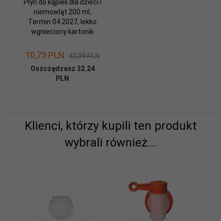
Płyn do kąpieli dla dzieci i
niemowląt 200 ml,
Termin 04.2027, lekko
wgnieciony kartonik
10,
75
PLN
42,99 PLN
Oszczędzasz 32.24
PLN
Klienci, którzy kupili ten produkt
wybrali również...