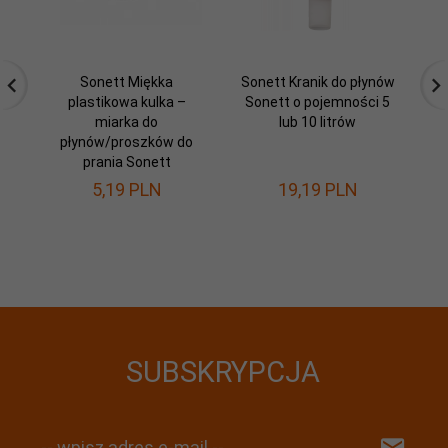
Sonett Miękka
Sonett Kranik do płynów
S
plastikowa kulka –
Sonett o pojemności 5
n
miarka do
lub 10 litrów
płynów/proszków do
prania Sonett
5,
19
PLN
19,
19
PLN
2
Os
SUBSKRYPCJA
-- wpisz adres e-mail --