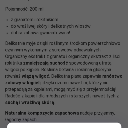
Pojemność: 200 ml
z granatem i rokitnikiem
do wrażliwej skóry i delikatnych włosów
dobra zabawa gwarantowana!
Delikatnie myje dzięki roślinnym środkom powierzchniowo
czynnym wykonanym z surowców odnawialnych.
Organiczny ekstrakt z granatu i organiczny ekstrakt z liści
rokitnika
zmniejszają suchość
spowodowaną utratą
wilgoci po kąpieli. Roślinna betaina i roślinna gliceryna
również
wiążą wilgoć
. Delikatna piana zapewnia
mnóstwo
zabawy w kąpieli
, dzięki czemu nawet ci, którzy nie
przepadają za kąpielami, mogą myć się z przyjemnością!
Radość z kąpieli dla młodszych i starszych, nawet tych z
suchą i wrażliwą skórą
.
Naturalna kompozycja zapachowa
nadaje przyjemny,
łagodny zapach.